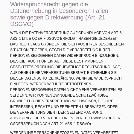
Widerspruchsrecht gegen die
Datenerhebung in besonderen Fällen
sowie gegen Direktwerbung (Art. 21
DSGVO)
WENN DIE DATENVERARBEITUNG AUF GRUNDLAGE VON ART. 6
ABS. 1 LIT. E ODER F DSGVO ERFOLGT, HABEN SIE JEDERZEIT
DAS RECHT, AUS GRÜNDEN, DIE SICH AUS IHRER BESONDEREN
SITUATION ERGEBEN, GEGEN DIE VERARBEITUNG IHRER
PERSONENBEZOGENEN DATEN WIDERSPRUCH EINZULEGEN;
DIES GILT AUCH FÜR EIN AUF DIESE BESTIMMUNGEN
GESTÜTZTES PROFILING. DIE JEWEILIGE RECHTSGRUNDLAGE,
AUF DENEN EINE VERARBEITUNG BERUHT, ENTNEHMEN SIE
DIESER DATENSCHUTZERKLÄRUNG. WENN SIE WIDERSPRUCH
EINLEGEN, WERDEN WIR IHRE BETROFFENEN
PERSONENBEZOGENEN DATEN NICHT MEHR VERARBEITEN, ES
SEI DENN, WIR KÖNNEN ZWINGENDE SCHUTZWÜRDIGE
GRÜNDE FÜR DIE VERARBEITUNG NACHWEISEN, DIE IHRE
INTERESSEN, RECHTE UND FREIHEITEN ÜBERWIEGEN ODER
DIE VERARBEITUNG DIENT DER GELTENDMACHUNG,
AUSÜBUNG ODER VERTEIDIGUNG VON RECHTSANSPRÜCHEN
(WIDERSPRUCH NACH ART. 21 ABS. 1 DSGVO).
WERDEN IHRE PERSONENBEZOGENEN DATEN VERARBEITET,